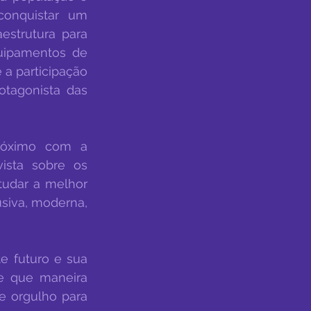
onquistar um 
strutura para 
uipamentos de 
a participação 
tagonista das 
róximo com a 
ista sobre os 
udar a melhor 
siva, moderna, 
 futuro e sua 
e que maneira 
 orgulho para 