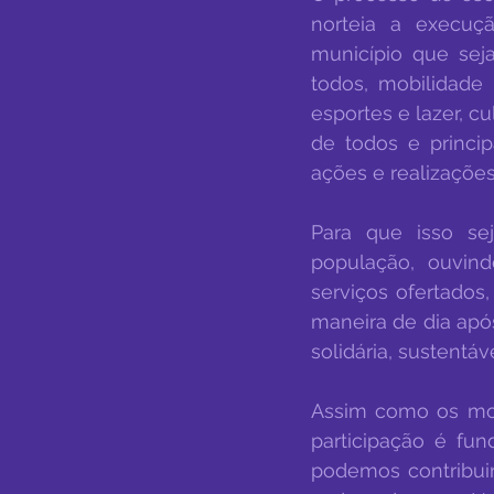
norteia a execuç
município que seja
todos, mobilidade
esportes e lazer, c
de todos e princip
ações e realizações
Para que isso se
população, ouvind
serviços ofertados
maneira de dia após
solidária, sustentá
Assim como os mora
participação é fu
podemos contribui