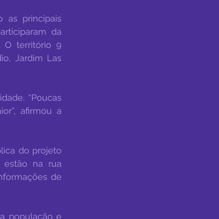
as principais 
rticiparam da 
 território 9 
io, Jardim Las 
dade. “Poucas 
r”, afirmou a 
ica do projeto 
estão na rua 
nformações de 
da população e 