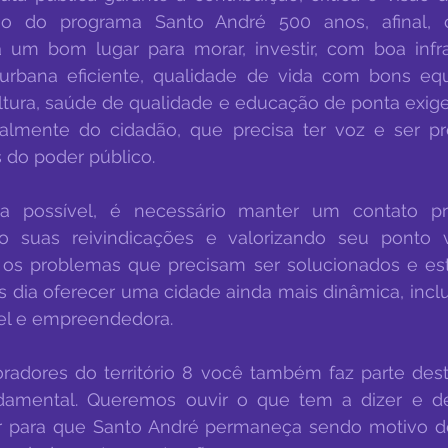
ão do programa Santo André 500 anos, afinal, c
 um bom lugar para morar, investir, com boa infrae
 urbana eficiente, qualidade de vida com bons eq
ultura, saúde de qualidade e educação de ponta exige 
almente do cidadão, que precisa ter voz e ser pro
 do poder público.
ja possível, é necessário manter um contato p
o suas reivindicações e valorizando seu ponto v
, os problemas que precisam ser solucionados e est
 dia oferecer uma cidade ainda mais dinâmica, inclu
vel e empreendedora.
dores do território 8 você também faz parte deste
ndamental. Queremos ouvir o que tem a dizer e d
r para que Santo André permaneça sendo motivo de