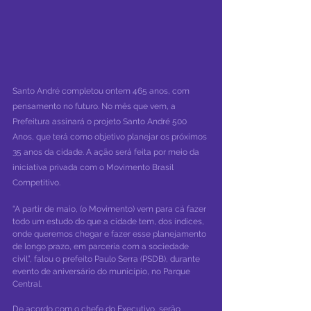
Santo André completou ontem 465 anos, com 
pensamento no futuro. No mês que vem, a 
Prefeitura assinará o projeto Santo André 500 
Anos, que terá como objetivo planejar os próximos 
35 anos da cidade. A ação será feita por meio da 
iniciativa privada com o Movimento Brasil 
Competitivo.
“A partir de maio, (o Movimento) vem para cá fazer 
todo um estudo do que a cidade tem, dos índices, 
onde queremos chegar e fazer esse planejamento 
de longo prazo, em parceria com a sociedade 
civil”, falou o prefeito Paulo Serra (PSDB), durante 
evento de aniversário do município, no Parque 
Central.
De acordo com o chefe do Executivo, serão 