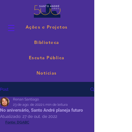
Ações e Projetos
Biblioteca
Escuta Pública
Notícias
Post
Renan Santiago
23 de ago. de 2022
1 min de leitura
No aniversário, Santo André planeja futuro
Atualizado:
27 de out. de 2022
Fonte: DGABC