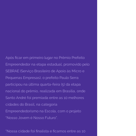
Após ficar em primeiro lugar no Prêmio Prefeito 
Empreendedor na etapa estadual, promovido pelo 
SEBRAE (Serviço Brasileiro de Apoio às Micro e 
Pequenas Empresas), o prefeito Paulo Serra 
participou na última quarta-feira (5) da etapa 
nacional do prêmio, realizada em Brasília, onde 
Santo André foi premiada entre as 10 melhores 
cidades do Brasil, na categoria 
Empreendedorismo na Escola, com o projeto 
“Nosso Jovem é Nosso Futuro”.
“Nossa cidade foi finalista e ficamos entre as 10 