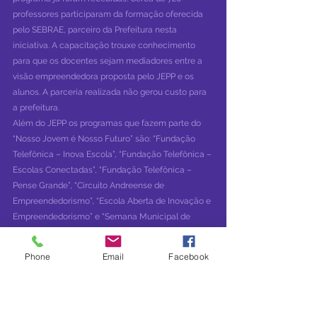
professores participaram da formação oferecida 
pelo SEBRAE, parceiro da Prefeitura nesta 
iniciativa. A capacitação trouxe conhecimento 
para que os docentes sejam mediadores entre a 
visão empreendedora proposta pelo JEPP e os 
alunos. A parceria realizada não gerou custo para 
a prefeitura.
Além do JEPP os programas que fazem parte do 
“Nosso Jovem é Nosso Futuro” são: “Fundação 
Telefônica – Inova Escola”, “Fundação Telefônica – 
Escolas Conectadas”, “Fundação Telefônica – 
Pense Grande”, “Circuito Andreense de 
Empreendedorismo”, “Escola Aberta de Inovação e 
Empreendedorismo” e “Semana Municipal de 
Ciências, Tecnologia e Inovação”.
Phone
Email
Facebook
“A presença de Santo André em Brasília é motivo 
de bastante orgulho, mostra que estamos no 
caminho certo. Foram 23 estados participantes, 
mais de 1160 projetos e nossa cidade ficou entre 