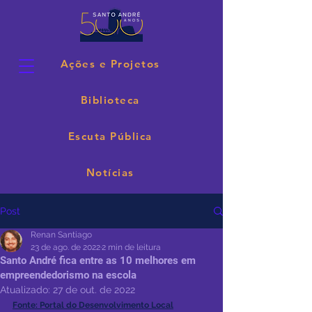
Ações e Projetos
Biblioteca
Escuta Pública
Notícias
Post
Renan Santiago
23 de ago. de 2022
2 min de leitura
Santo André fica entre as 10 melhores em
empreendedorismo na escola
Atualizado:
27 de out. de 2022
Fonte: Portal do Desenvolvimento Local