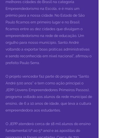
melhores cidades do Brasil na categoria 
Empreendedorismo na Escola, e é mais um 
prêmio para a nossa cidade. No Estado de São 
Paulo ficamos em primeiro lugar e no Brasil 
ficamos entre as dez cidades que divulgam o 
empreendedorismo na rede de educação. Um 
orgulho para nosso município, Santo André 
voltando a exportar boas práticas administrativas 
e sendo reconhecida em nível nacional”, afirmou o 
prefeito Paulo Serra.
O projeto vencedor faz parte do programa “Santo 
André 500 anos” e tem como ação principal o 
JEPP (Jovens Empreendedores Primeiros Passos), 
programa voltado aos alunos da rede municipal de 
ensino, de 6 a 10 anos de idade, que leva a cultura 
empreendedora aos estudantes.
O JEPP atenderá cerca de 18 mil alunos do ensino 
fundamental (1º ao 5º ano) e as apostilas do 
programa já foram recebidas. Cerca de 720 