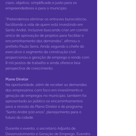
claro, objetivo, simplificado e justo para os 
empreendedores e para o município.
“Pretendemos eliminar os entraves burocráticos, 
facilitando a vida de quem está investindo em 
Santo André, inclusive buscando criar um comitê 
único de aprovação de projetos para facilitar o 
encaminhamento das demandas”, afirmou o 
prefeito Paulo Serra. Ainda segundo o chefe do 
executivo o segmento da construção civil 
proporcionou a geração de emprego e renda com 
8 mil postos de trabalho e ainda oferece boa 
perspectiva de crescimento.
Plano Diretor
Na oportunidade, além de receber as demandas 
dos empresários com foco em investimento e 
geração de empregos no município, também foi 
apresentado ao público os encaminhamentos 
para a revisão do Plano Diretor e do programa 
“Santo André 500 anos”, planejamento para o 
futuro da cidade.
Durante o evento, o secretário Adjunto de 
Desenvolvimento e Geração de Emprego, Evandro 