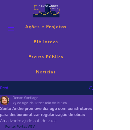
Ações e Projetos
Biblioteca
Escuta Pública
Notícias
Post
Renan Santiago
23 de ago. de 2022
2 min de leitura
Santo André promove diálogo com construtores
para desburocratizar regularização de obras
Atualizado:
27 de out. de 2022
Fonte: Portal VGV