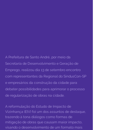
A Prefeitura de Santo André, por meio da 
Secretaria de Desenvolvimento e Geração de 
Emprego, realizou dia 13 de setembro encontro 
com representantes da Regional do SindusCon-SP 
e empresários da construção da cidade para 
debater possibilidades para aprimorar o processo 
de regularização de obras na cidade.
A reformulação do Estudo de Impacto de 
Vizinhança (EIV) foi um dos assuntos de destaque, 
trazendo à tona diálogos como formas de 
mitigação de obras que causam maior impacto, 
visando o desenvolvimento de um formato mais 