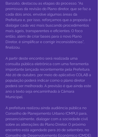
Banzato, destacou as etapas do processo. “As 
premissas da revisão do Plano diretor, que se faz a 
cada dois anos, envolve algumas áreas da 
Prefeitura e, por isso, reforçamos que a proposta é 
dialogar cada vez mais buscando procedimentos 
mais ágeis, transparentes e eficientes. O foco 
então, além de criar bases para o novo Plano 
Diretor, é simplificar e corrigir inconsistências”, 
finalizou.
A partir deste encontro será realizada uma 
consulta pública eletrônica com uma ferramenta 
importante lançada recentemente pela Prefeitura. 
Até 20 de outubro, por meio do aplicativo COLAB a 
população poderá indicar como o plano diretor 
poderá ser melhorado. A previsão é que ainda este 
ano o texto seja encaminhado à Câmara 
Municipal.
A prefeitura realizou ainda audiência pública no 
Conselho de Planejamento Urbano (CMPU) para, 
presencialmente, dialogar com a sociedade civil 
sobre as alterações do Plano Diretor. O próximo 
encontro está agendado para 20 de setembro, no 
Conselho de Desenvolvimento Econômico (CMDE).