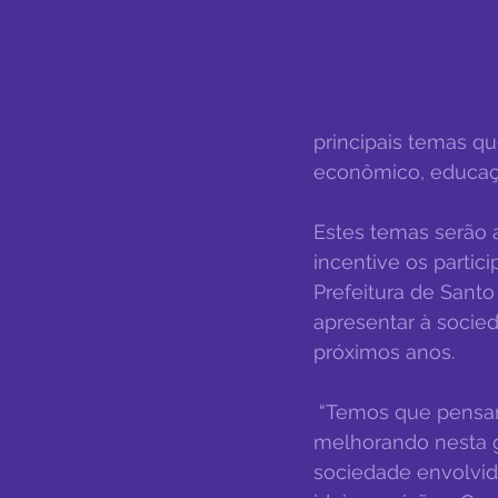
principais temas q
econômico, educaçã
Estes temas serão a
incentive os partic
Prefeitura de Santo
apresentar à socie
próximos anos.
 “Temos que pensar mais além, discutir a cidade como um todo. Como era, como está 
melhorando nesta g
sociedade envolvid