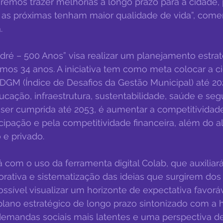
eremos trazer melhorias a longo prazo para a cidade, 
 as próximas tenham maior qualidade de vida”, come
.
dré – 500 Anos” visa realizar um planejamento estrat
mos 34 anos. A iniciativa tem como meta colocar a ci
IDGM (Índice de Desafios da Gestão Municipal) até 20
cação, infraestrutura, sustentabilidade, saúde e seg
 ser cumprida até 2053, é aumentar a competitividade 
cipação e pela competitividade financeira, além do 
 e privado.
 com o uso da ferramenta digital Colab, que auxiliar
orativa e sistematização das ideias que surgirem do
ossível visualizar um horizonte de expectativa favoráv
lano estratégico de longo prazo sintonizado com a hi
demandas sociais mais latentes e uma perspectiva de