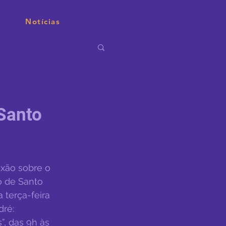
Notícias
 Santo
xão sobre o 
o de Santo 
 terça-feira 
ré: 
”, das 9h às 