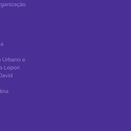
rganização 
a 
 Urbano e 
a Lepori
David 
ina 