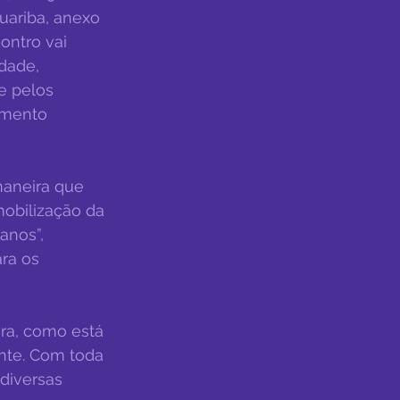
uariba, anexo 
ontro vai 
dade, 
e pelos 
imento 
maneira que 
mobilização da 
anos”, 
ra os 
nte. Com toda 
diversas 