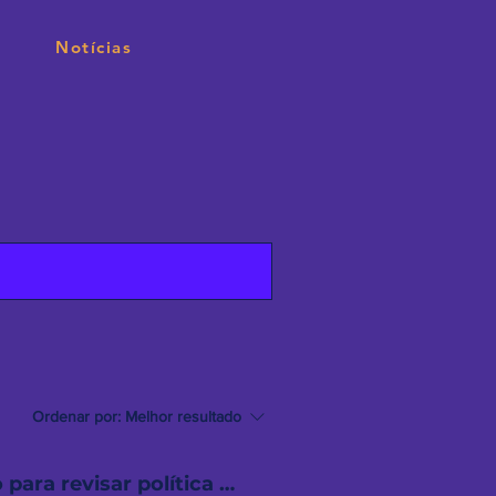
Notícias
Ordenar por:
Melhor resultado
Santo André lança processo de escuta da população para revisar política urbana