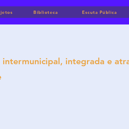
jetos
Biblioteca
Escuta Pública
intermunicipal, integrada e atra
e