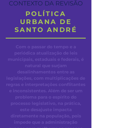
CONTEXTO DA REVISÃO
POLÍTICA
URBANA DE
SANTO ANDRÉ
Com o passar do tempo e a
periódica atualização de leis
municipais, estaduais e federais, é
natural que surjam
desalinhamentos entre as
legislações, com multiplicações de
regras e interpretações conflitantes
e inconsistentes. Além de ser um
problema para o espírito do
processo legislativo, na prática,
este desajuste impacta
diretamente na população, pois
impede que a administração