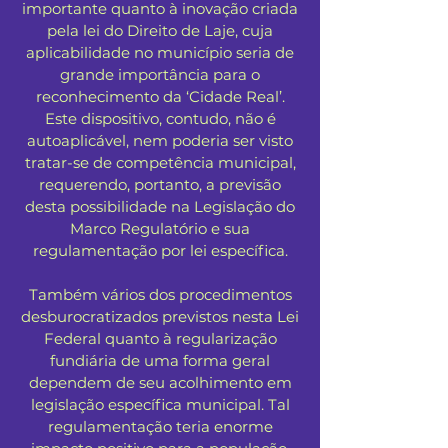
importante quanto à inovação criada
pela lei do Direito de Laje, cuja
aplicabilidade no município seria de
grande importância para o
reconhecimento da ‘Cidade Real’.
Este dispositivo, contudo, não é
autoaplicável, nem poderia ser visto
tratar-se de competência municipal,
requerendo, portanto, a previsão
desta possibilidade na Legislação do
Marco Regulatório e sua
regulamentação por lei específica.
Também vários dos procedimentos
desburocratizados previstos nesta Lei
Federal quanto à regularização
fundiária de uma forma geral
dependem de seu acolhimento em
legislação específica municipal. Tal
regulamentação teria enorme