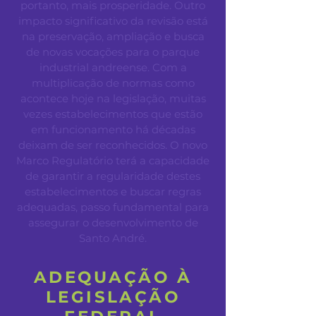
portanto, mais prosperidade. Outro
impacto significativo da revisão está
na preservação, ampliação e busca
de novas vocações para o parque
industrial andreense. Com a
multiplicação de normas como
acontece hoje na legislação, muitas
vezes estabelecimentos que estão
em funcionamento há décadas
deixam de ser reconhecidos. O novo
Marco Regulatório terá a capacidade
de garantir a regularidade destes
estabelecimentos e buscar regras
adequadas, passo fundamental para
assegurar o desenvolvimento de
Santo André.
ADEQUAÇÃO À
LEGISLAÇÃO