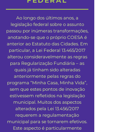
FEDERAL
Ao longo dos últimos anos, a
legislação federal sobre o assunto
passou por inúmeras transformações,
anotando-se que o próprio COESA é
anterior ao Estatuto das Cidades. Em
particular, a Lei Federal 13.465/2017
alterou consideravelmente as regras
para Regularização Fundiária – as
quais já tinham sido alteradas
anteriormente pelas regras do
programa “Minha Casa, Minha Vida”,
sem que estes pontos de inovação
estivessem refletidos na legislação
municipal. Muitos dos aspectos
alterados pela Lei 13.456/2017
requerem a regulamentação
municipal para se tornarem efetivos.
Este aspecto é particularmente