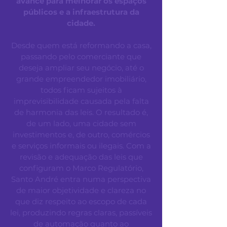
avance para melhorar os espaços
públicos e a infraestrutura da
cidade.
Desde quem está reformando a casa,
passando pelo comerciante que
deseja ampliar seu negócio, até o
grande empreendedor imobiliário,
todos ficam sujeitos à
imprevisibilidade causada pela falta
de harmonia das leis. O resultado é,
de um lado, uma cidade sem
investimentos e, de outro, comércios
e serviços informais ou ilegais. Com a
revisão e adequação das leis que
configuram o Marco Regulatório,
Santo André entra numa perspectiva
de maior objetividade e clareza no
que diz respeito ao escopo de cada
lei, produzindo regras claras, passíveis
de automação quanto ao