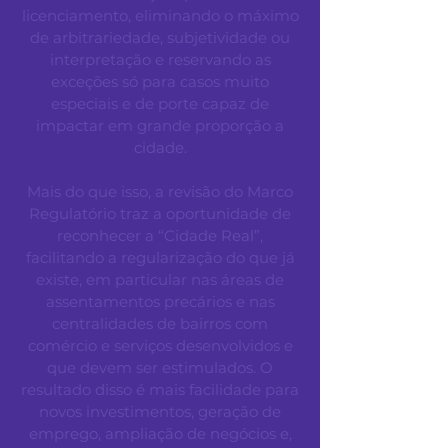
licenciamento, eliminando o máximo
de arbitrariedade, subjetividade ou
interpretação e reservando as
exceções só para casos muito
especiais e de porte capaz de
impactar em grande proporção a
cidade.
Mais do que isso, a revisão do Marco
Regulatório traz a oportunidade de
reconhecer a “Cidade Real”,
facilitando a regularização do que já
existe, em particular nas áreas de
assentamentos precários e nas
centralidades de bairros com
comércio e serviços desenvolvidos e
que devem ser estimulados. O
resultado disso é mais facilidade para
novos investimentos, geração de
emprego, ampliação de negócios e,