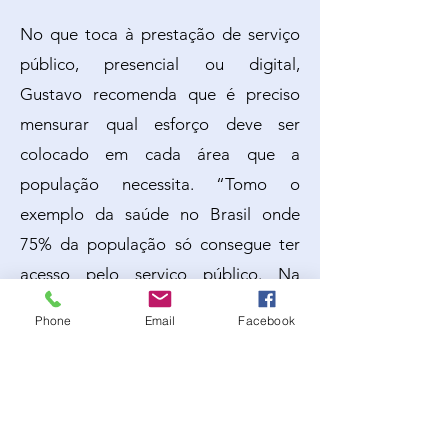
No que toca à prestação de serviço
público, presencial ou digital,
Gustavo recomenda que é preciso
mensurar qual esforço deve ser
colocado em cada área que a
população necessita. “Tomo o
exemplo da saúde no Brasil onde
75% da população só consegue ter
acesso pelo serviço público. Na
educação, 85% é ensino público.
Phone
Email
Facebook
Esses números dizem claramente que
essas devem ser áreas prioritárias
para a população em termos de
serviços digitais”, aponta.