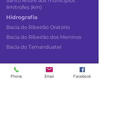
Santo André aos municípios
limítrofes (km)
Hidrografia
Bacia do Ribeirão Oratório
Bacia do Ribeirão dos Meninos
Bacia do Tamanduateí
Phone
Email
Facebook