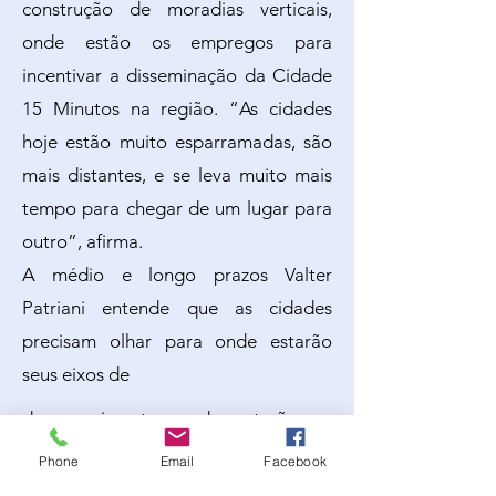
construção de moradias verticais,
onde estão os empregos para
incentivar a disseminação da Cidade
15 Minutos na região. “As cidades
hoje estão muito esparramadas, são
mais distantes, e se leva muito mais
tempo para chegar de um lugar para
outro”, afirma.
A médio e longo prazos Valter
Patriani entende que as cidades
precisam olhar para onde estarão
seus eixos de
de crescimento, onde estarão os
empregos e os transportes coletivos,
Phone
Email
Facebook
coisas que estimularão maior