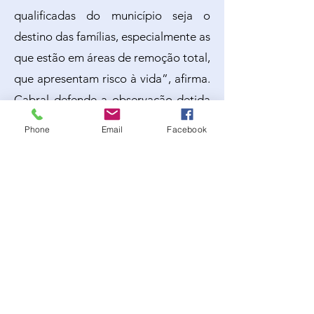
qualificadas do município seja o
destino das famílias, especialmente as
que estão em áreas de remoção total,
que apresentam risco à vida”, afirma.
Cabral defende a observação detida
da lei de Uso, Ocupação e
Phone
Email
Facebook
Parcelamento do Solo de Santo
André (UOPS) e do Código de Obras
e Edificações (Coesa), para uma
organização urbana bem-sucedida,
baseada no bom convívio e
convergência entre a expansão
habitacional e o meio ambiente. “Por
meio do Coesa podemos promover
novas habitações qualificadas dentro