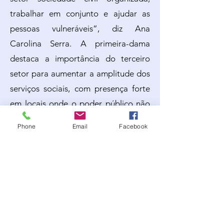
trabalhar em conjunto e ajudar as
pessoas vulneráveis”, diz Ana
Carolina Serra. A primeira-dama
destaca a importância do terceiro
setor para aumentar a amplitude dos
serviços sociais, com presença forte
em locais onde o poder público não
consegue chegar, e vê na
Phone
Email
Facebook
descentralização da atenção social,
com a participação também da
iniciativa privada, a saída para
melhores resultados. Na Agenda
2030 a transversalidade é ferramenta
para a inclusão e a convivência social
de todas as camadas da população.