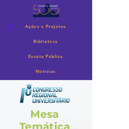
Ações e Projetos
Biblioteca
Escuta Pública
Notícias
Mesa
Temática