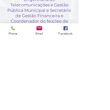
Telecomunicações e Gestão
Pública Municipal e Secretário
de Gestão Financeira e
Coordenador do Núcleo de
Inovação Tecnológica de Santo
André,
Pedro Seno
.
Phone
Email
Facebook