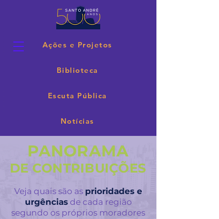
Ações e Projetos
Biblioteca
Escuta Pública
Notícias
PANORAMA
DE CONTRIBUIÇÕES
Veja quais são as
prioridades e
urgências
de cada região
segundo os próprios moradores