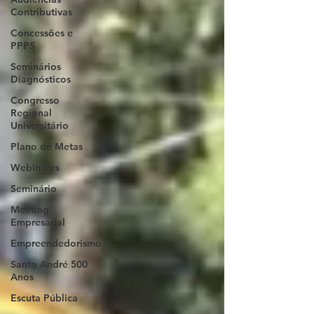
Contributivas
Concessões e
PPPS
Seminários
Diagnósticos
Congresso
Regional
Universitário
Plano de Metas
Webinares
Seminário
Meeting
Empresarial
Empreendedorismo
Santo André 500
Anos
Escuta Pública