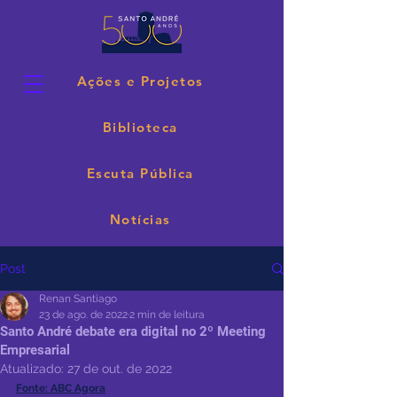
Ações e Projetos
Biblioteca
Escuta Pública
Notícias
Post
Renan Santiago
23 de ago. de 2022
2 min de leitura
Santo André debate era digital no 2º Meeting
Empresarial
Atualizado:
27 de out. de 2022
Fonte: ABC Agora