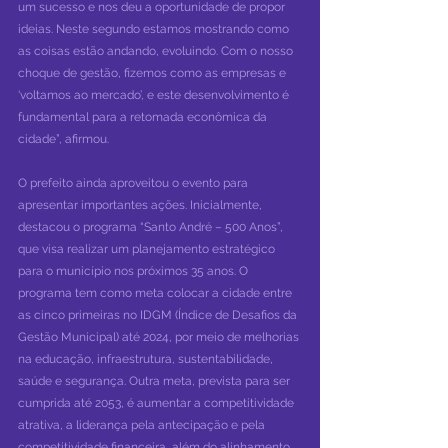
um sucesso e nos deu a oportunidade de propor 
ideias. Neste segundo estamos mostrando como 
as coisas estão andando, evoluindo. Com o nosso 
choque de gestão, fizemos como as empresas e 
‘voltamos ao mercado’, e este desenvolvimento é 
fundamental para a retomada econômica da 
cidade”, afirmou.
O prefeito ainda aproveitou o evento para 
apresentar importantes ações. Inicialmente, 
destacou o programa “Santo André – 500 Anos”, 
que visa realizar um planejamento estratégico 
para o município nos próximos 35 anos. O 
programa tem como meta colocar a cidade entre 
as cinco primeiras no IDGM (Índice de Desafios da 
Gestão Municipal) até 2024, por meio de melhorias 
na educação, infraestrutura, sustentabilidade, 
saúde e segurança. Outra meta, prevista para ser 
cumprida até 2053, é aumentar a competitividade 
atrativa, a liderança pela antecipação e pela 
competitividade financeira, além do alinhamento 