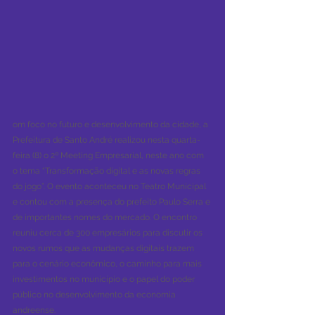
om foco no futuro e desenvolvimento da cidade, a 
Prefeitura de Santo André realizou nesta quarta-
feira (8) o 2º Meeting Empresarial, neste ano com 
o tema “Transformação digital e as novas regras 
do jogo”. O evento aconteceu no Teatro Municipal 
e contou com a presença do prefeito Paulo Serra e 
de importantes nomes do mercado. O encontro 
reuniu cerca de 300 empresários para discutir os 
novos rumos que as mudanças digitais trazem 
para o cenário econômico, o caminho para mais 
investimentos no município e o papel do poder 
público no desenvolvimento da economia 
andreense.