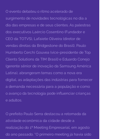
O evento debateu o ritmo acelerado de 
surgimento de novidades tecnológicas no dia a 
dia das empresas e de seus clientes. As palestras 
dos executivos Laércio Cosentino (Fundador e 
CEO da TOTVS), Lafaiete Oliveira (diretor de 
vendas diretas da Bridgestone do Brasil), Paulo 
Humberto Cerchi Gouvea (vice-presidente de Top 
Clients Solutions da TIM Brasil) e Eduardo Conejo 
(gerente sênior de inovação da Samsung América 
Latina), abrangeram temas como a nova era 
digital, as adaptações das indústrias para fornecer 
a demanda necessária para a população e como 
o avanço da tecnologia pode influenciar crianças 
e adultos.
O prefeito Paulo Serra destacou a retomada da 
atividade econômica da cidade desde a 
realização do 1º Meeting Empresarial, em agosto 
do ano passado. “O primeiro meeting já havia sido 